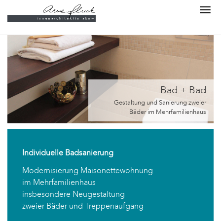
Skip to main content
title keywords description og:title og:image
Tog
og:description
navi
HOME
PROJEKTE
Bad + Bad
ÜBER UNS
Gestaltung und Sanierung zweier
Bäder im Mehrfamilienhaus
BERATUNG
LEISTUNGEN
Individuelle Badsanierung
Modernisierung Maisonettewohnung
im Mehrfamilienhaus
insbesondere Neugestaltung
zweier Bäder und Treppenaufgang