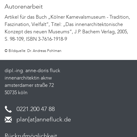
Autorenarbeit
Artikel für das Buch „Kölner Karnevalsmuseum - Tradition,
Faszination, Vielfalt“, Titel: „Das innenarchitektonische
Konzept des neuen Museums“, J.P. Bachem Verlag, 2005,
S. 98-109, ISBN 3-7616-1918-9
© Bildquelle: Dr. Andreas Pohlman
dipl.-ing. anne-doris fluck
innenarchitektin aknw
amsterdamer straße 72
50735 köln
0221.200 47 88
plan[at]annefluck.de
Rückrufmöglichkeit