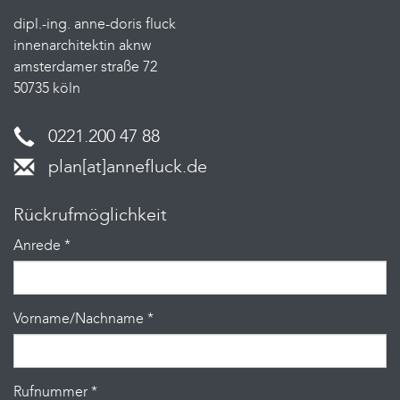
dipl.-ing. anne-doris fluck
innenarchitektin aknw
amsterdamer straße 72
50735 köln
0221.200 47 88
plan[at]annefluck.de
Rückrufmöglichkeit
Anrede
*
Vorname/Nachname
*
Rufnummer
*